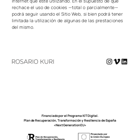
Internet que esté utilizando. En el supuesto de que
rechace el uso de cookies —total o parcialmente—
podrá seguir usando el Sitio Web, si bien podrá tener
limitada la utilización de algunas de las prestaciones
del mismo.
Instagra
Vimeo
Linke
Financiado por el Programa KIT Digital.
Plan de Recuperación, Transformación y Resiliencia de España
«Next Generation EU»